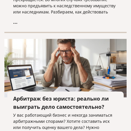
можно предъявить к наследственному имуществу
или наследникам. Разбираем, как действовать
кредитору, когда наследники уже вступили в
...
наследство, еще не приняли его или когда
судебное решение о взыскании уже получено.
Арбитраж без юриста: реально ли
выиграть дело самостоятельно?
У вас работающий бизнес и некогда заниматься
арбитражными спорами? Хотите составить иск
или получить оценку вашего дела? Нужно