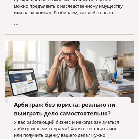
можно предъявить к наследственному имуществу
или наследникам. Разбираем, как действовать
кредитору, когда наследники уже вступили в
...
наследство, еще не приняли его или когда
судебное решение о взыскании уже получено.
Арбитраж без юриста: реально ли
выиграть дело самостоятельно?
У вас работающий бизнес и некогда заниматься
арбитражными спорами? Хотите составить иск
или получить оценку вашего дела? Нужно