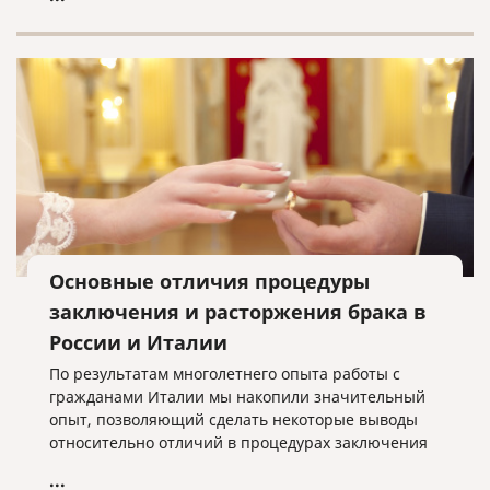
Федеральный закон «О правовом положении
иностранных граждан в РФ» № 115-ФЗ
предусматривает возможность уведомления ФМС
принимающей стороной как непосредственно, так
и через почтовые отделения.
Основные отличия процедуры
заключения и расторжения брака в
России и Италии
По результатам многолетнего опыта работы с
гражданами Италии мы накопили значительный
опыт, позволяющий сделать некоторые выводы
относительно отличий в процедурах заключения
и расторжения брака на территории Италии и
...
России, что, возможно, поможет лицам,