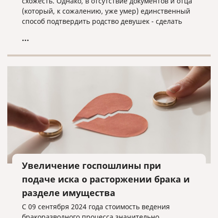
схожесть. Однако, в отсутствие документов и отца
(который, к сожалению, уже умер) единственный
способ подтвердить родство девушек - сделать
анализ ДНК. Результат анализа вышел
...
неожиданным - удивились все участники
программы. Хотите узнать и вы - обязательно
посмотрите передачу!
Увеличение госпошлины при
подаче иска о расторжении брака и
разделе имущества
С 09 сентября 2024 года стоимость ведения
бракоразводного процесса значительно