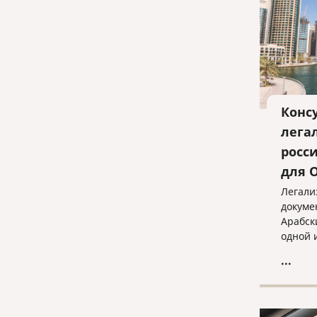
Конс
лега
росс
для О
Легали
докуме
Арабск
одной 
бюро, 
...
докуме
прогад