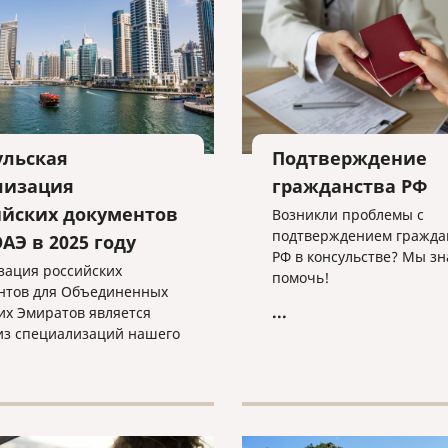
ульская
Подтверждение
лизация
гражданства РФ
ийских документов
Возникли проблемы с
подтверждением гражда
АЭ в 2025 году
РФ в консульстве? Мы зн
зация российских
помочь!
нтов для Объединенных
...
их Эмиратов является
из специализаций нашего
поэтому, доверив нам свои
нты, вы точно не
аете!