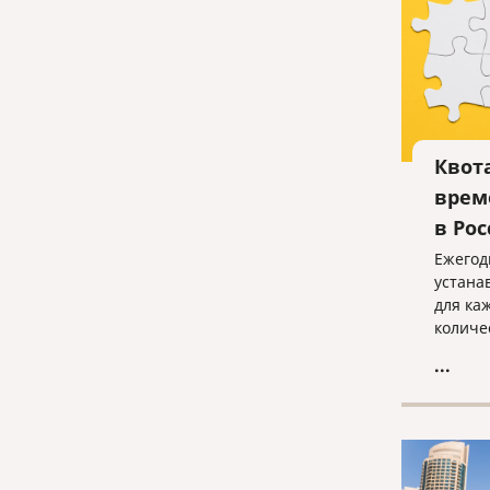
Квот
врем
в Ро
Ежегод
устана
для ка
количе
времен
...
может 
иностр
основа
разреш