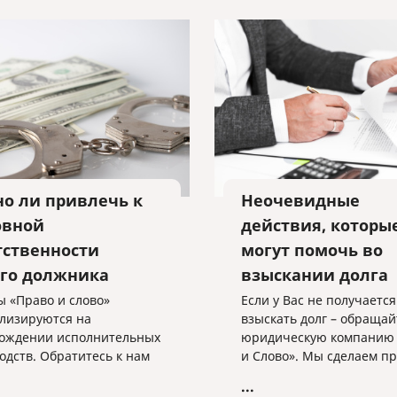
о ли привлечь к
Неочевидные
овной
действия, которы
тственности
могут помочь во
го должника
взыскании долга
 «Право и слово»
Если у Вас не получается
лизируются на
взыскать долг – обращай
ождении исполнительных
юридическую компанию
одств. Обратитесь к нам
и Слово». Мы сделаем п
сейчас, и мы сдвинем
исполнительного произв
...
сполнительное
максимально эффективн