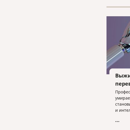
произв
Выжи
пере
Профес
умирае
станов
и инте
постеп
...
измене