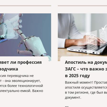
одство с «мертвой точки»!
вет ли профессия
Апостиль на доку
водчика
ЗАГС – что важно 
в 2025 году
сия переводчика не
т - она эволюционирует,
Важный момент! Проста
ится более технологичной
апостиля осуществляется
ллектуально емкой. Важно
в том регионе, где был 
енно готовиться к этим
документ.
ниям.
...