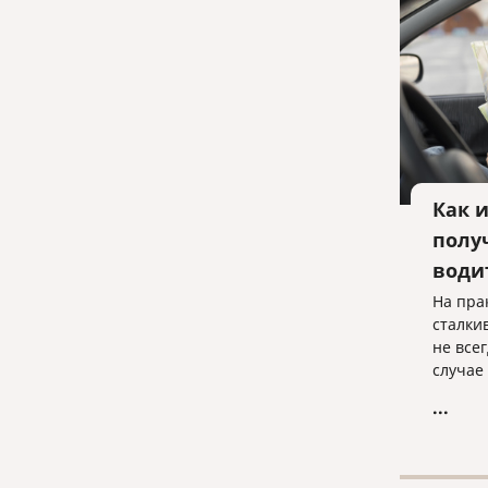
Как 
полу
води
На пра
сталки
не всег
случае
что пр
...
россий
удосто
для гр