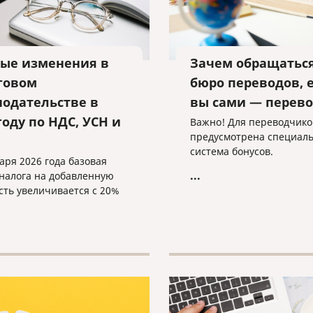
ые изменения в
Зачем обращаться
говом
бюро переводов, 
нодательстве в
вы сами — перев
году по НДС, УСН и
Важно! Для переводчиков
предусмотрена специал
система бонусов.
аря 2026 года базовая
...
 налога на добавленную
сть увеличивается с 20%
.