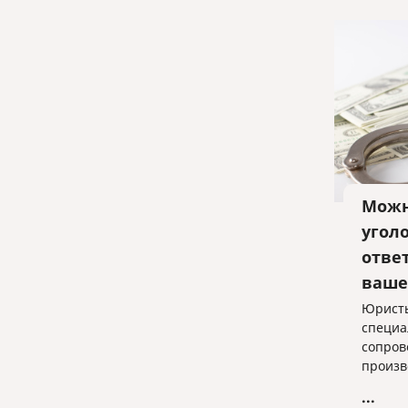
Можн
угол
отве
ваше
Юристы
специа
сопров
произв
прямо 
...
ваше и