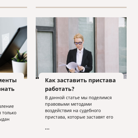
менты
Как заставить пристава
знать
работать?
В данной статье мы поделимся
правовыми методами
вление
воздействия на судебного
 только
пристава, которые заставят его
выдан
более тщательно искать
...
имущество и денежные средства
должника.