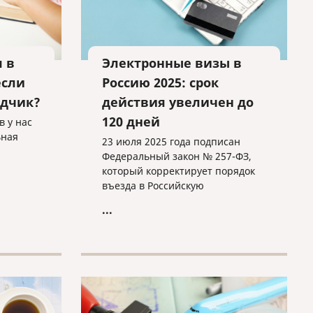
 в
Электронные визы в
если
Россию 2025: срок
одчик?
действия увеличен до
120 дней
 у нас
ьная
23 июля 2025 года подписан
Федеральный закон № 257-ФЗ,
который корректирует порядок
въезда в Российскую
Федерацию. Три блока
...
нововведений: