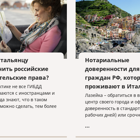
итальянцу
Нотариальные
чить российские
доверенности для
тельские права?
граждан РФ, кото
проживают в Ита
ктике не все ГИБДД
ваются с иностранцами и
Лазейка – обратиться в 
да знают, что в таком
центр своего города и о
 можно сделать, тем более
доверенность в стандарт
авила получения
рабочих дней) или сроч
ского водительского
(день-в-день) режимах.
...
верения могут отличаться
аждан разных стран.