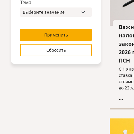
Тема
Важн
нало
Применить
зако
Сбросить
2026 
ПСН
С 1 янв
ставка
стоимо
до 22%
...