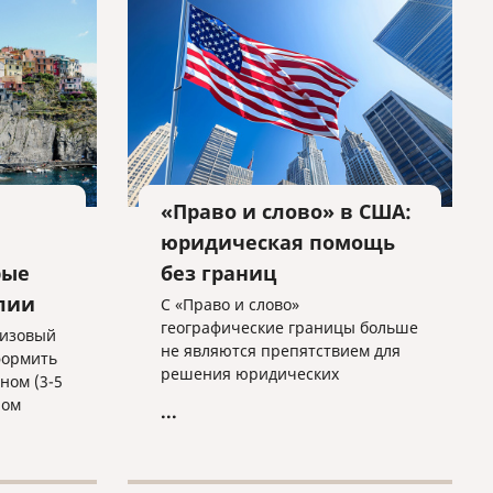
«Право и слово» в США:
юридическая помощь
рые
без границ
лии
С «Право и слово»
географические границы больше
визовый
не являются препятствием для
формить
решения юридических
ном (3-5
вопросов! Свяжитесь с нами
ном
...
прямо сейчас, и мы найдем
оптимальное решение.