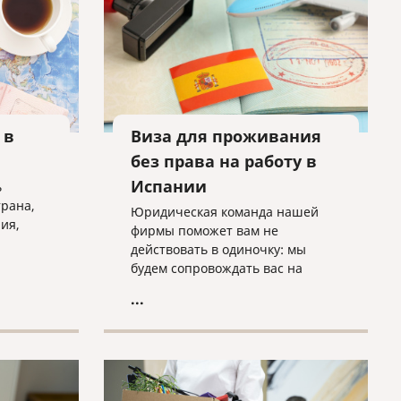
 в
Виза для проживания
без права на работу в
Испании
ь
трана,
Юридическая команда нашей
ия,
фирмы поможет вам не
действовать в одиночку: мы
будем сопровождать вас на
каждом этапе процесса, чтобы
...
обеспечить его успешное
завершение.