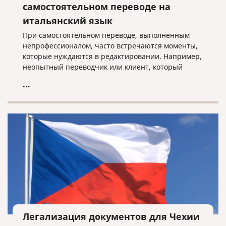
самостоятельном переводе на
итальянский язык
При самостоятельном переводе, выполненным
непрофессионалом, часто встречаются моменты,
которые нуждаются в редактировании. Например,
неопытный переводчик или клиент, который
просто хорошо знает язык, чаще всего не
...
соблюдает оформление оригинала, считая, что это
неважно, или не переводит то, что в скобках
(например, надписи в скобках в формах такие, как
ФИО, подпись и т.д.). При профессиональном
переводе такие ошибки недопустимы!
Легализация документов для Чехии