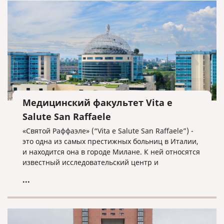
Медицинский факультет Vita e
Salute San Raffaele
«Святой Раффаэле» (“Vita e Salute San Raffaele”) -
это одна из самых престижных больниц в Италии,
и находится она в городе Милане. К ней относятся
известный исследовательский центр и
университет «Вита и Салуте», который
...
переводится как «Жизнь и Здоровье». В данном
университете обучаются 2730 студентов и он
находится на 21-ом месте в списке самых молодых
университетов мира, и на 151-200 месте в