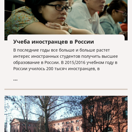
Учеба иностранцев в России
В последние годы все больше и больше растет
интерес иностранных студентов получить высшее
образование в России. В 2015/2016 учебном году в
России училось 200 тысяч иностранцев, в
2016/2017 году – 230 тысяч, а в 2017/2018 году –
...
257 тысяч. То есть их количество за три года
возросло на 22%. Вузов, в которых обучают
иностранных студентов, тоже становится все
больше. Если в 2016/2017 учебном году студенты
из-за границы учились в 693 университетах
нашей страны, то сейчас – в 703. Это почти 92%
всех вузов (всего в России работает 766 высших
учебных заведений).