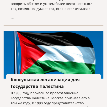
говорить об этом и уж тем более писать статью?
Так, возможно, думает тот, кто не сталкивался с
этой процедурой либо сталкивался, но
...
поверхностно. Наша компания работает на рынке
переводов уже более пятнадцати лет, и за это
время мы оказали такую услугу тысячи раз. Есть
моменты, о которых нужно знать.
Консульская легализация для
Государства Палестина
В 1988 году произошло провозглашение
Государства Палестина. Москва признала его в
том же году. В 1990 году представительство