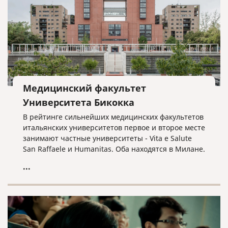
рейтинге медицинских университетов мира.
Медицинский факультет
Университета Бикокка
В рейтинге сильнейших медицинских факультетов
итальянских университетов первое и второе месте
занимают частные университеты - Vita e Salute
San Raffaele и Humanitas. Оба находятся в Милане.
Университет Хуманитас особенно известен среди
...
иностранцев, потому что обучение проходит
исключительно на английском языке.