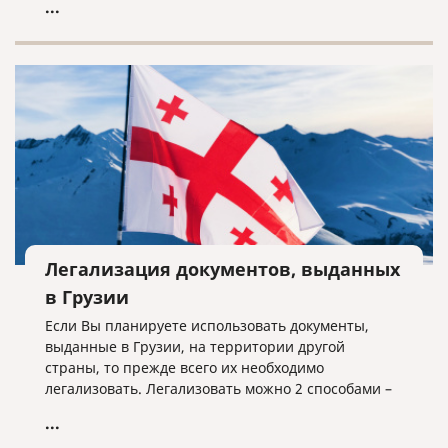
...
документы для поступления, подготовиться и
пройти вступительный экзамен и т.д. Если вы
рассматриваете несколько стран, то задача
становится еще сложнее. Но если выбор уже пал
на Италию, мы поможем разобраться во многих
нюансах.
Легализация документов, выданных
в Грузии
Если Вы планируете использовать документы,
выданные в Грузии, на территории другой
страны, то прежде всего их необходимо
легализовать. Легализовать можно 2 способами –
проставлением штампа апостиль или полная
...
консульская легализация. Для того, чтобы понять