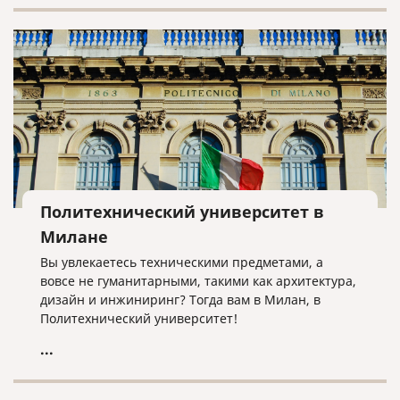
какой вариант подойдет именно Вам, нужно
понимать для какой страны готовите документы.
Если страна входит в список стран подписавших
Гаагскую конвенцию, то проставляется штамп
апостиль. Если не входит, то выполняется полная
консульская легализация.
Политехнический университет в
Милане
Вы увлекаетесь техническими предметами, а
вовсе не гуманитарными, такими как архитектура,
дизайн и инжиниринг? Тогда вам в Милан, в
Политехнический университет!
...