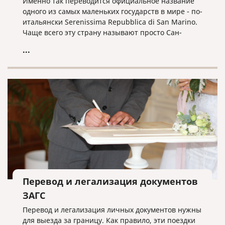
Именно так переводится официальное название
одного из самых маленьких государств в мире - по-
итальянски Serenissima Repubblica di San Marino.
Чаще всего эту страну называют просто Сан-
Марино. С населением в чуть более 33 тысяч
...
человек и площадью в 60,57 км², оно считается
третьим самым маленьким государством в Европе
(после Ватикана и Монако).
Перевод и легализация документов
ЗАГС
Перевод и легализация личных документов нужны
для выезда за границу. Как правило, эти поездки