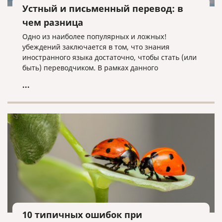
Устный и письменный перевод: в
чем разница
Одно из наиболее популярных и ложных!
убеждений заключается в том, что знания
иностранного языка достаточно, чтобы стать (или
быть) переводчиком. В рамках данного
заблуждения встречается еще одно, не всем
...
очевидное убеждение – письменный переводчик
может спокойно работать устным переводчиком, и
наоборот. Иными словами, у многих нет четкого
представления о различиях между работой
устного и письменного переводчика.
10 типичных ошибок при