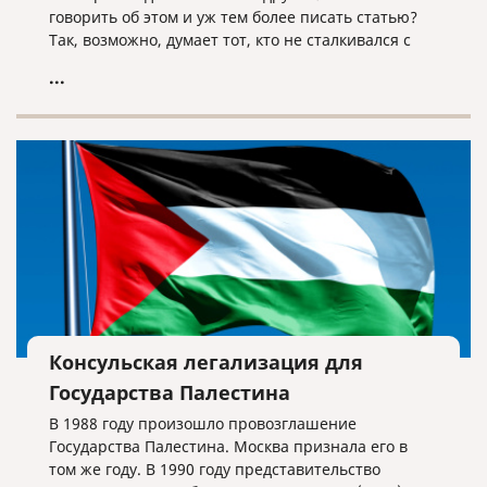
говорить об этом и уж тем более писать статью?
Так, возможно, думает тот, кто не сталкивался с
этой процедурой либо сталкивался, но
...
поверхностно. Наша компания работает на рынке
переводов уже более пятнадцати лет, и за это
время мы оказали такую услугу тысячи раз. Есть
моменты, о которых нужно знать.
Консульская легализация для
Государства Палестина
В 1988 году произошло провозглашение
Государства Палестина. Москва признала его в
том же году. В 1990 году представительство