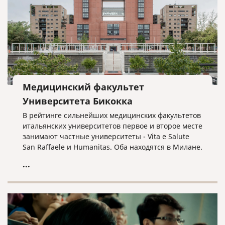
рейтинге медицинских университетов мира.
Медицинский факультет
Университета Бикокка
В рейтинге сильнейших медицинских факультетов
итальянских университетов первое и второе месте
занимают частные университеты - Vita e Salute
San Raffaele и Humanitas. Оба находятся в Милане.
Университет Хуманитас особенно известен среди
...
иностранцев, потому что обучение проходит
исключительно на английском языке.