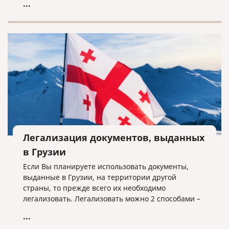
...
документы для поступления, подготовиться и
пройти вступительный экзамен и т.д. Если вы
рассматриваете несколько стран, то задача
становится еще сложнее. Но если выбор уже пал
на Италию, мы поможем разобраться во многих
нюансах.
Легализация документов, выданных
в Грузии
Если Вы планируете использовать документы,
выданные в Грузии, на территории другой
страны, то прежде всего их необходимо
легализовать. Легализовать можно 2 способами –
проставлением штампа апостиль или полная
...
консульская легализация. Для того, чтобы понять