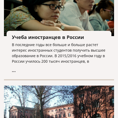
Учеба иностранцев в России
В последние годы все больше и больше растет
интерес иностранных студентов получить высшее
образование в России. В 2015/2016 учебном году в
России училось 200 тысяч иностранцев, в
2016/2017 году – 230 тысяч, а в 2017/2018 году –
...
257 тысяч. То есть их количество за три года
возросло на 22%. Вузов, в которых обучают
иностранных студентов, тоже становится все
больше. Если в 2016/2017 учебном году студенты
из-за границы учились в 693 университетах
нашей страны, то сейчас – в 703. Это почти 92%
всех вузов (всего в России работает 766 высших
учебных заведений).