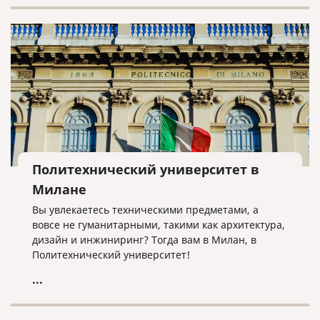
какой вариант подойдет именно Вам, нужно
понимать для какой страны готовите документы.
Если страна входит в список стран подписавших
Гаагскую конвенцию, то проставляется штамп
апостиль. Если не входит, то выполняется полная
консульская легализация.
Политехнический университет в
Милане
Вы увлекаетесь техническими предметами, а
вовсе не гуманитарными, такими как архитектура,
дизайн и инжиниринг? Тогда вам в Милан, в
Политехнический университет!
...