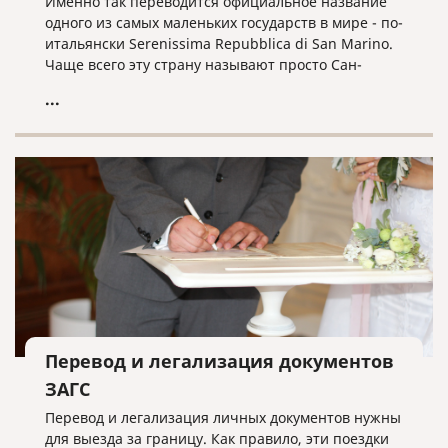
Именно так переводится официальное название
одного из самых маленьких государств в мире - по-
итальянски Serenissima Repubblica di San Marino.
Чаще всего эту страну называют просто Сан-
Марино. С населением в чуть более 33 тысяч
...
человек и площадью в 60,57 км², оно считается
третьим самым маленьким государством в Европе
(после Ватикана и Монако).
Перевод и легализация документов
ЗАГС
Перевод и легализация личных документов нужны
для выезда за границу. Как правило, эти поездки