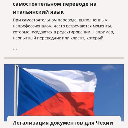
самостоятельном переводе на
итальянский язык
При самостоятельном переводе, выполненным
непрофессионалом, часто встречаются моменты,
которые нуждаются в редактировании. Например,
неопытный переводчик или клиент, который
просто хорошо знает язык, чаще всего не
...
соблюдает оформление оригинала, считая, что это
неважно, или не переводит то, что в скобках
(например, надписи в скобках в формах такие, как
ФИО, подпись и т.д.). При профессиональном
переводе такие ошибки недопустимы!
Легализация документов для Чехии