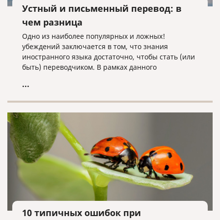
Устный и письменный перевод: в
чем разница
Одно из наиболее популярных и ложных!
убеждений заключается в том, что знания
иностранного языка достаточно, чтобы стать (или
быть) переводчиком. В рамках данного
заблуждения встречается еще одно, не всем
...
очевидное убеждение – письменный переводчик
может спокойно работать устным переводчиком, и
наоборот. Иными словами, у многих нет четкого
представления о различиях между работой
устного и письменного переводчика.
10 типичных ошибок при