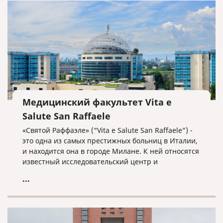
Медицинский факультет Vita e
Salute San Raffaele
«Святой Раффаэле» (“Vita e Salute San Raffaele”) -
это одна из самых престижных больниц в Италии,
и находится она в городе Милане. К ней относятся
известный исследовательский центр и
университет «Вита и Салуте», который
...
переводится как «Жизнь и Здоровье». В данном
университете обучаются 2730 студентов и он
находится на 21-ом месте в списке самых молодых
университетов мира, и на 151-200 месте в