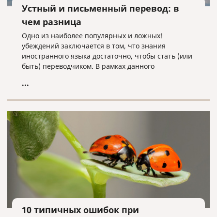
Устный и письменный перевод: в
чем разница
Одно из наиболее популярных и ложных!
убеждений заключается в том, что знания
иностранного языка достаточно, чтобы стать (или
быть) переводчиком. В рамках данного
заблуждения встречается еще одно, не всем
...
очевидное убеждение – письменный переводчик
может спокойно работать устным переводчиком, и
наоборот. Иными словами, у многих нет четкого
представления о различиях между работой
устного и письменного переводчика.
10 типичных ошибок при