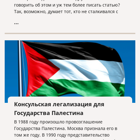
говорить об этом и уж тем более писать статью?
Так, возможно, думает тот, кто не сталкивался с
этой процедурой либо сталкивался, но
...
поверхностно. Наша компания работает на рынке
переводов уже более пятнадцати лет, и за это
время мы оказали такую услугу тысячи раз. Есть
моменты, о которых нужно знать.
Консульская легализация для
Государства Палестина
В 1988 году произошло провозглашение
Государства Палестина. Москва признала его в
том же году. В 1990 году представительство