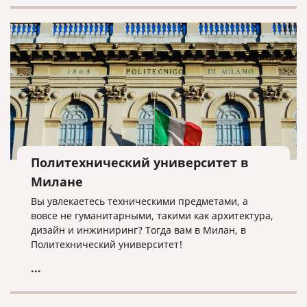
какой вариант подойдет именно Вам, нужно
понимать для какой страны готовите документы.
Если страна входит в список стран подписавших
Гаагскую конвенцию, то проставляется штамп
апостиль. Если не входит, то выполняется полная
консульская легализация.
Политехнический университет в
Милане
Вы увлекаетесь техническими предметами, а
вовсе не гуманитарными, такими как архитектура,
дизайн и инжиниринг? Тогда вам в Милан, в
Политехнический университет!
...