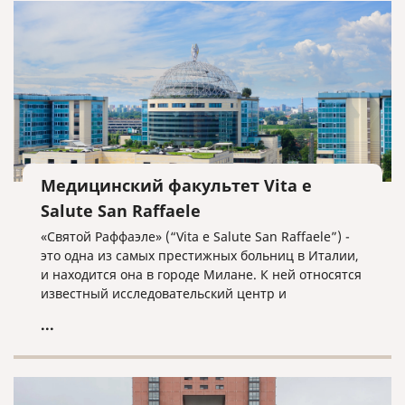
Медицинский факультет Vita e
Salute San Raffaele
«Святой Раффаэле» (“Vita e Salute San Raffaele”) -
это одна из самых престижных больниц в Италии,
и находится она в городе Милане. К ней относятся
известный исследовательский центр и
университет «Вита и Салуте», который
...
переводится как «Жизнь и Здоровье». В данном
университете обучаются 2730 студентов и он
находится на 21-ом месте в списке самых молодых
университетов мира, и на 151-200 месте в