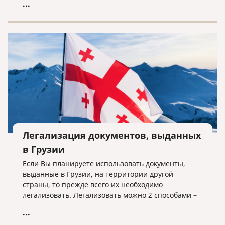
...
документы для поступления, подготовиться и
пройти вступительный экзамен и т.д. Если вы
рассматриваете несколько стран, то задача
становится еще сложнее. Но если выбор уже пал
на Италию, мы поможем разобраться во многих
нюансах.
Легализация документов, выданных
в Грузии
Если Вы планируете использовать документы,
выданные в Грузии, на территории другой
страны, то прежде всего их необходимо
легализовать. Легализовать можно 2 способами –
проставлением штампа апостиль или полная
...
консульская легализация. Для того, чтобы понять