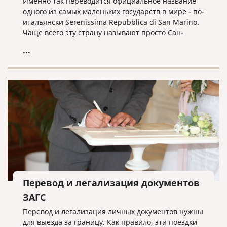
Именно так переводится официальное название
одного из самых маленьких государств в мире - по-
итальянски Serenissima Repubblica di San Marino.
Чаще всего эту страну называют просто Сан-
Марино. С населением в чуть более 33 тысяч
...
человек и площадью в 60,57 км², оно считается
третьим самым маленьким государством в Европе
(после Ватикана и Монако).
Перевод и легализация документов
ЗАГС
Перевод и легализация личных документов нужны
для выезда за границу. Как правило, эти поездки