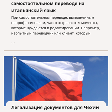
самостоятельном переводе на
итальянский язык
При самостоятельном переводе, выполненным
непрофессионалом, часто встречаются моменты,
которые нуждаются в редактировании. Например,
неопытный переводчик или клиент, который
просто хорошо знает язык, чаще всего не
...
соблюдает оформление оригинала, считая, что это
неважно, или не переводит то, что в скобках
(например, надписи в скобках в формах такие, как
ФИО, подпись и т.д.). При профессиональном
переводе такие ошибки недопустимы!
Легализация документов для Чехии