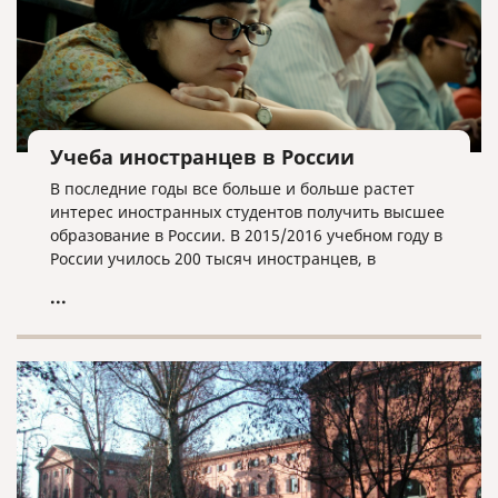
Учеба иностранцев в России
В последние годы все больше и больше растет
интерес иностранных студентов получить высшее
образование в России. В 2015/2016 учебном году в
России училось 200 тысяч иностранцев, в
2016/2017 году – 230 тысяч, а в 2017/2018 году –
...
257 тысяч. То есть их количество за три года
возросло на 22%. Вузов, в которых обучают
иностранных студентов, тоже становится все
больше. Если в 2016/2017 учебном году студенты
из-за границы учились в 693 университетах
нашей страны, то сейчас – в 703. Это почти 92%
всех вузов (всего в России работает 766 высших
учебных заведений).