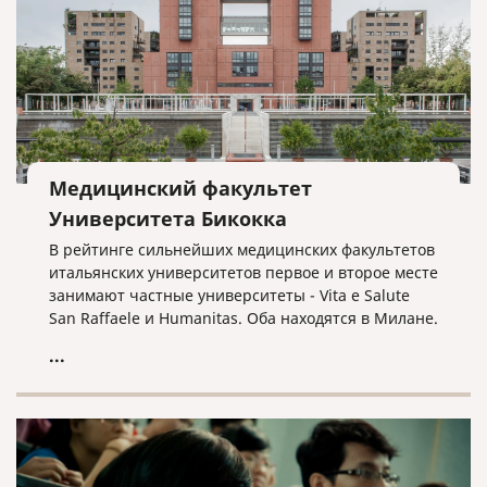
рейтинге медицинских университетов мира.
Медицинский факультет
Университета Бикокка
В рейтинге сильнейших медицинских факультетов
итальянских университетов первое и второе месте
занимают частные университеты - Vita e Salute
San Raffaele и Humanitas. Оба находятся в Милане.
Университет Хуманитас особенно известен среди
...
иностранцев, потому что обучение проходит
исключительно на английском языке.