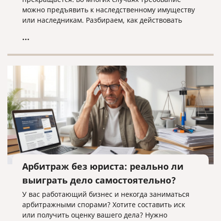
можно предъявить к наследственному имуществу
или наследникам. Разбираем, как действовать
кредитору, когда наследники уже вступили в
...
наследство, еще не приняли его или когда
судебное решение о взыскании уже получено.
Арбитраж без юриста: реально ли
выиграть дело самостоятельно?
У вас работающий бизнес и некогда заниматься
арбитражными спорами? Хотите составить иск
или получить оценку вашего дела? Нужно