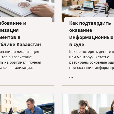
ебование и
Как подтвердить
лизация
оказание
ментов в
информационных 
ублике Казахстан
в суде
ование и легализация
Как не потерять деньги 
нтов в Казахстане:
или ментору? В статье
ль на оригинал, полная
разбираем основные ош
ьская легализация,
при оказании информац
 с документами и
услуг, учим правильно
...
дуальный подбор
подтверждать факт рабо
льного способа
суде и объясняем, почем
ения.
«скачанный из интернет
договор — прямой путь к
взысканию неосновател
обогащения.