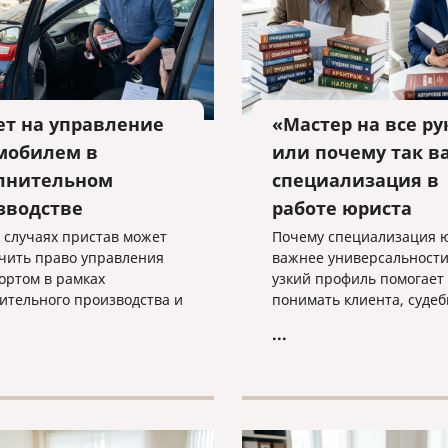
ет на управление
«Мастер на все ру
мобилем в
или почему так в
лнительном
специализация в
зводстве
работе юриста
х случаях пристав может
Почему специализация 
чить право управления
важнее универсальности
ортом в рамках
узкий профиль помогает
ительного производства и
понимать клиента, суде
такая мера применяется
практику и выстраивать
...
о — разъясняем
эффективную стратегию
ми словами.