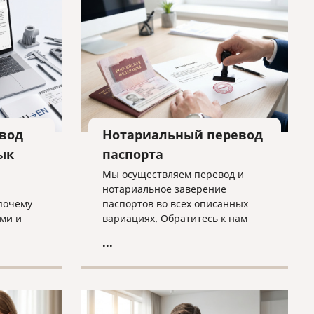
вод
Нотариальный перевод
ык
паспорта
Мы осуществляем перевод и
нотариальное заверение
почему
паспортов во всех описанных
ми и
вариациях. Обратитесь к нам
о быть
прямо сейчас, и все будет
...
избежать
сделано оперативно, грамотно и
согласно нужным требованиям!
бходимо
нного