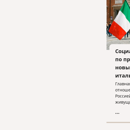
Соци
по п
новы
итал
Главна
отноше
Россие
живущи
живущи
...