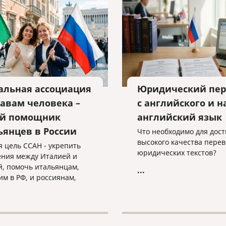
взыскании уже получено
альная ассоциация
Юридический пер
равам человека –
с английского и н
й помощник
английский язык
ьянцев в России
Что необходимо для дос
высокого качества перев
я цель ССАН - укрепить
юридических текстов?
ния между Италией и
й, помочь итальянцам,
...
м в РФ, и россиянам,
м в Италии.