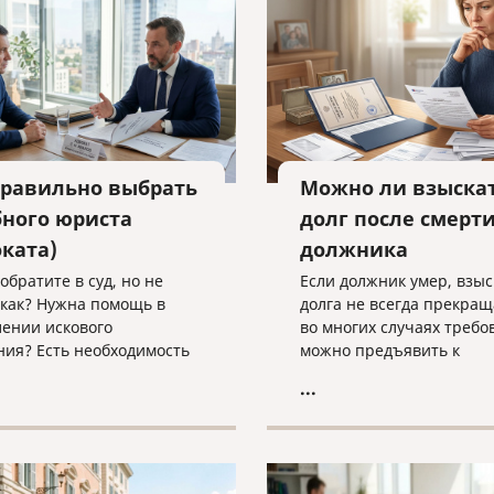
техническими текстами 
английском языке.
правильно выбрать
Можно ли взыска
бного юриста
долг после смерт
оката)
должника
обратите в суд, но не
Если должник умер, взы
 как? Нужна помощь в
долга не всегда прекращ
лении искового
во многих случаях требо
ния? Есть необходимость
можно предъявить к
ом сопровождении
наследственному имущес
...
ого процесса?
наследникам. Разбираем,
вайтесь на юридическую
действовать кредитору, 
ьтацию в компанию
наследники уже вступил
 и cлово» по адресу
наследство, еще не прин
voislovo.ru
или когда судебное реше