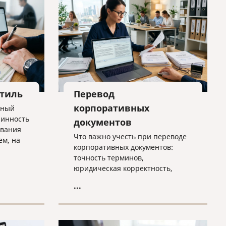
стиль
Перевод
корпоративных
нный
линность
документов
ования
Что важно учесть при переводе
ем, на
корпоративных документов:
тся, где
точность терминов,
ансы
юридическая корректность,
локализация,
...
конфиденциальность и контроль
качества. Практичная статья для
компаний, работающих на
международном рынке.