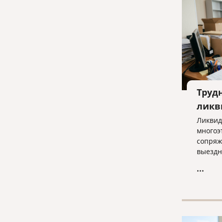
Труд
ликв
Ликвид
многоэ
сопряж
выездн
отказа
...
строги
отчетн
ключев
бизнес
процед