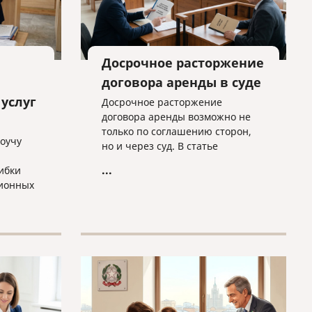
Досрочное расторжение
договора аренды в суде
услуг
Досрочное расторжение
договора аренды возможно не
только по соглашению сторон,
коучу
но и через суд. В статье
разбираем основные основания
...
ибки
для расторжения, типичные
ионных
спорные ситуации и объясняем,
почему условия договора нужно
ты в
проверять заранее.
у
а»
ьного