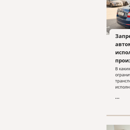
Запр
авто
испо
прои
В каки
ограни
трансп
исполн
когда 
...
законн
просты