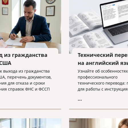
пешного завершения дела
атору необходима
а экспертов.
д из гражданства
Технический пере
 США
на английский яз
к выхода из гражданства
Узнайте об особенностях
ША, перечень документов,
профессионального
ния для отказа и сроки
технического перевода: 
ния справок ФНС и ФССП
для работы с инструкция
ном материале.
чертежами недостаточн
...
просто лингвистом, как 
критических ошибок в
терминологии и что нео
для получения качестве
результата при работе с