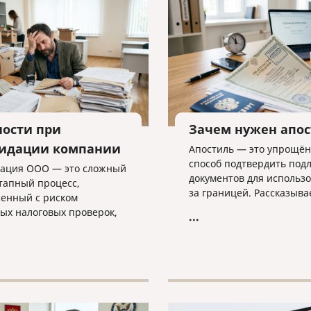
ности при
Зачем нужен апо
идации компании
Апостиль — это упрощё
способ подтвердить под
ация ООО — это сложный
документов для использ
тапный процесс,
за границей. Рассказыва
енный с риском
какие документы он стави
ых налоговых проверок,
...
оформляется и какие ню
ми в регистрации и
важно учитывать.
ми требованиями к
ости. В статье разбираем
ые трудности закрытия
а, критерии упрощенной
уры и объясняем, почему