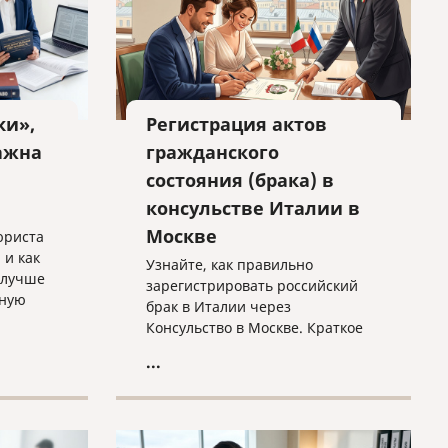
ки»,
Регистрация актов
ажна
гражданского
состояния (брака) в
консульстве Италии в
Москве
юриста
 и как
Узнайте, как правильно
 лучше
зарегистрировать российский
бную
брак в Италии через
Консульство в Москве. Краткое
 защиты.
руководство по процедуре
...
trascrizione: необходимые
документы, требования к
переводу и важные нюансы
оформления без лишних хлопот.