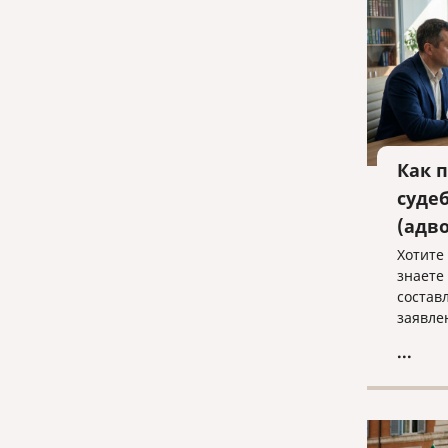
Как 
суде
(адв
Хотите 
знаете
состав
заявле
в полн
...
судебн
Записы
консул
«Право
law@pra