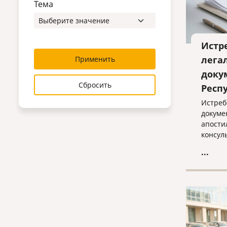
Тема
Истр
лега
Применить
доку
Сбросить
Респ
Истреб
докуме
апости
консул
помощь
...
индиви
оптима
оформл