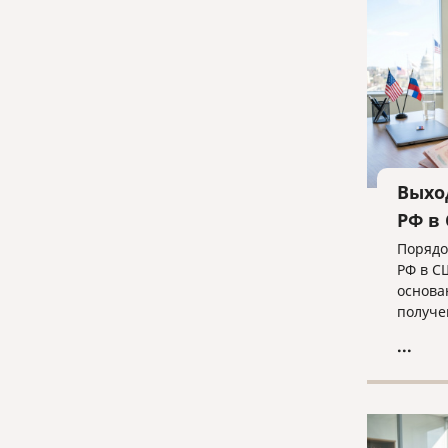
для ус
ликвид
команд
Выхо
РФ в
Порядо
РФ в С
основа
получе
— в од
...