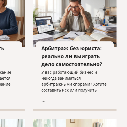
на
ть
Арбитраж без юриста:
и
реально ли выиграть
дело самостоятельно?
скание
У вас работающий бизнес и
ается:
некогда заниматься
вание
арбитражными спорами? Хотите
составить иск или получить
тву или
оценку вашего дела? Нужно
...
 как
исполнить решение суда в
когда
ФССП? Обращайтесь к нам, мы
и в
поможем!
яли его
ние о