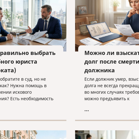
техническими текстами 
английском языке.
правильно выбрать
Можно ли взыска
бного юриста
долг после смерт
оката)
должника
обратите в суд, но не
Если должник умер, взы
 как? Нужна помощь в
долга не всегда прекращ
лении искового
во многих случаях требо
ния? Есть необходимость
можно предъявить к
ом сопровождении
наследственному имущес
...
ого процесса?
наследникам. Разбираем,
вайтесь на юридическую
действовать кредитору, 
ьтацию в компанию
наследники уже вступил
 и cлово» по адресу
наследство, еще не прин
voislovo.ru
или когда судебное реше