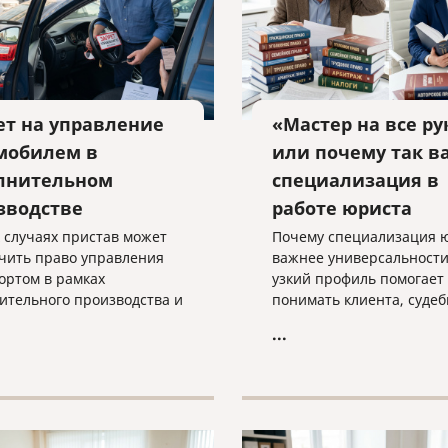
ет на управление
«Мастер на все ру
мобилем в
или почему так в
лнительном
специализация в
зводстве
работе юриста
х случаях пристав может
Почему специализация 
чить право управления
важнее универсальности
ортом в рамках
узкий профиль помогает
ительного производства и
понимать клиента, суде
такая мера применяется
практику и выстраивать
...
о — разъясняем
эффективную стратегию
ми словами.