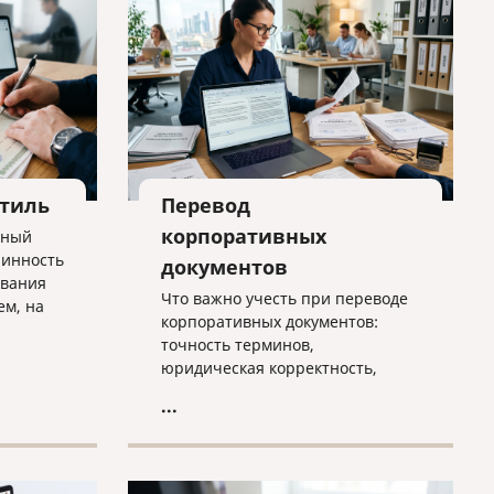
стиль
Перевод
корпоративных
нный
линность
документов
ования
Что важно учесть при переводе
ем, на
корпоративных документов:
тся, где
точность терминов,
ансы
юридическая корректность,
локализация,
...
конфиденциальность и контроль
качества. Практичная статья для
компаний, работающих на
международном рынке.