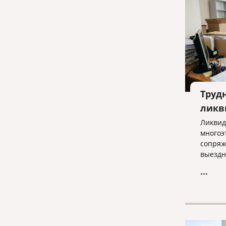
Труд
ликв
Ликвид
многоэ
сопряж
выездн
отказа
...
строги
отчетн
ключев
бизнес
процед