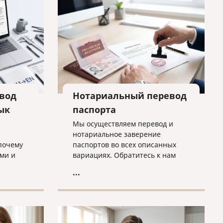
вод
Нотариальный перевод
ык
паспорта
Мы осуществляем перевод и
нотариальное заверение
почему
паспортов во всех описанных
ми и
вариациях. Обратитесь к нам
о быть
прямо сейчас, и все будет
...
избежать
сделано оперативно, грамотно и
согласно нужным требованиям!
бходимо
нного