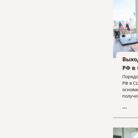
для ус
ликвид
команд
Выхо
РФ в
Порядо
РФ в С
основа
получе
— в од
...