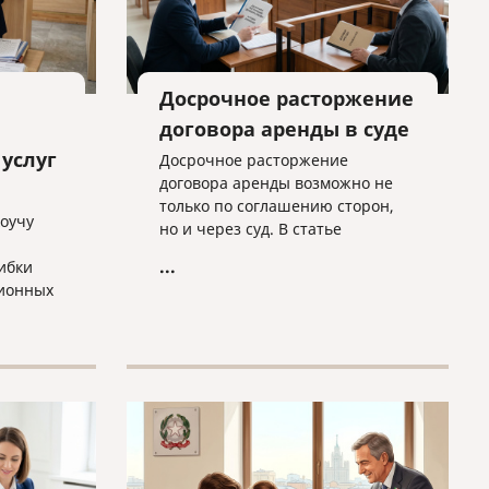
Досрочное расторжение
договора аренды в суде
услуг
Досрочное расторжение
договора аренды возможно не
только по соглашению сторон,
коучу
но и через суд. В статье
разбираем основные основания
...
ибки
для расторжения, типичные
ионных
спорные ситуации и объясняем,
почему условия договора нужно
ты в
проверять заранее.
у
а»
ьного