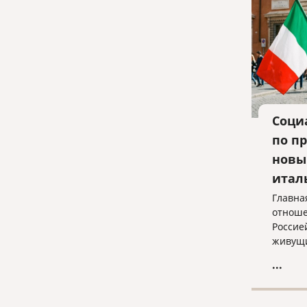
Соци
по п
новы
итал
Главна
отноше
Россие
живущи
живущи
...