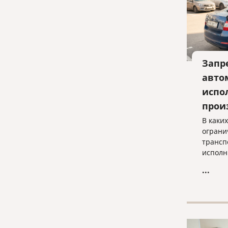
Запр
авто
испо
прои
В каки
ограни
трансп
исполн
когда 
...
законн
просты