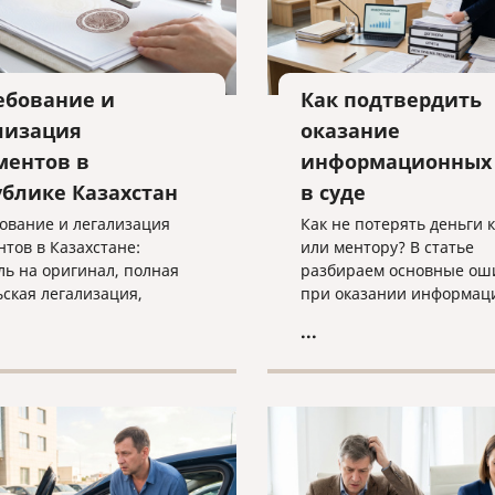
ебование и
Как подтвердить
лизация
оказание
ментов в
информационных 
ублике Казахстан
в суде
ование и легализация
Как не потерять деньги 
нтов в Казахстане:
или ментору? В статье
ль на оригинал, полная
разбираем основные ош
ьская легализация,
при оказании информац
 с документами и
услуг, учим правильно
...
дуальный подбор
подтверждать факт рабо
льного способа
суде и объясняем, почем
ения.
«скачанный из интернет
договор — прямой путь к
взысканию неосновател
обогащения.