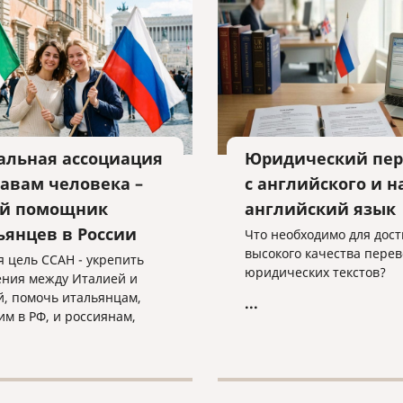
взыскании уже получено
альная ассоциация
Юридический пер
равам человека –
с английского и н
й помощник
английский язык
ьянцев в России
Что необходимо для дос
высокого качества перев
я цель ССАН - укрепить
юридических текстов?
ния между Италией и
й, помочь итальянцам,
...
м в РФ, и россиянам,
м в Италии.