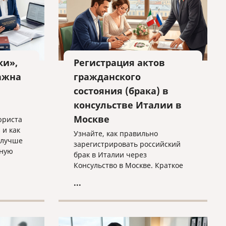
ки»,
Регистрация актов
ажна
гражданского
состояния (брака) в
консульстве Италии в
Москве
юриста
 и как
Узнайте, как правильно
 лучше
зарегистрировать российский
бную
брак в Италии через
Консульство в Москве. Краткое
 защиты.
руководство по процедуре
...
trascrizione: необходимые
документы, требования к
переводу и важные нюансы
оформления без лишних хлопот.