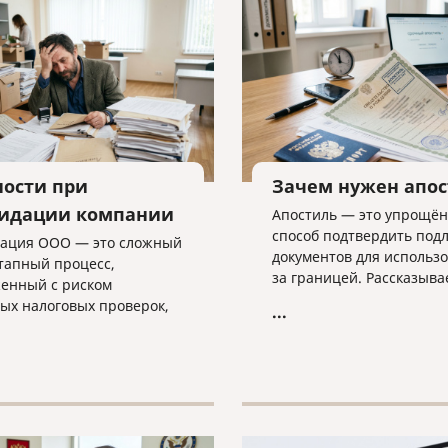
ности при
Зачем нужен апо
идации компании
Апостиль — это упрощё
способ подтвердить под
ация ООО — это сложный
документов для использ
тапный процесс,
за границей. Рассказыва
енный с риском
какие документы он стави
ых налоговых проверок,
...
оформляется и какие ню
ми в регистрации и
важно учитывать.
ми требованиями к
ости. В статье разбираем
ые трудности закрытия
а, критерии упрощенной
уры и объясняем, почему