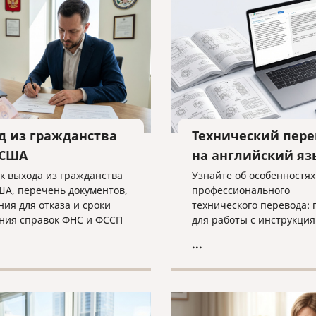
пешного завершения дела
атору необходима
а экспертов.
д из гражданства
Технический пере
 США
на английский яз
к выхода из гражданства
Узнайте об особенностях
ША, перечень документов,
профессионального
ния для отказа и сроки
технического перевода: 
ния справок ФНС и ФССП
для работы с инструкция
ном материале.
чертежами недостаточн
...
просто лингвистом, как 
критических ошибок в
терминологии и что нео
для получения качестве
результата при работе с