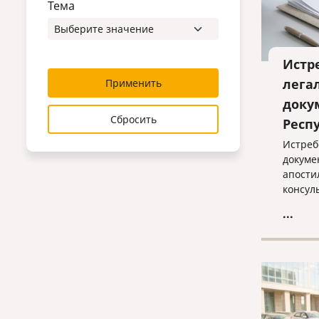
Тема
Истр
лега
Применить
доку
Сбросить
Респ
Истреб
докуме
апости
консул
помощь
...
индиви
оптима
оформл