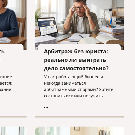
на
ть
Арбитраж без юриста:
и
реально ли выиграть
дело самостоятельно?
скание
У вас работающий бизнес и
ается:
некогда заниматься
вание
арбитражными спорами? Хотите
составить иск или получить
тву или
оценку вашего дела? Нужно
...
 как
исполнить решение суда в
когда
ФССП? Обращайтесь к нам, мы
и в
поможем!
яли его
ние о