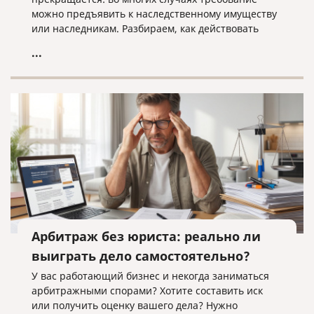
можно предъявить к наследственному имуществу
или наследникам. Разбираем, как действовать
кредитору, когда наследники уже вступили в
...
наследство, еще не приняли его или когда
судебное решение о взыскании уже получено.
Арбитраж без юриста: реально ли
выиграть дело самостоятельно?
У вас работающий бизнес и некогда заниматься
арбитражными спорами? Хотите составить иск
или получить оценку вашего дела? Нужно