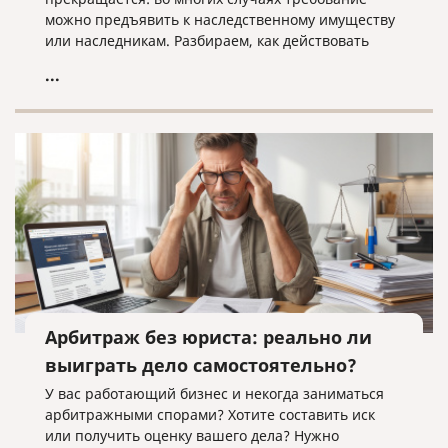
можно предъявить к наследственному имуществу
или наследникам. Разбираем, как действовать
кредитору, когда наследники уже вступили в
...
наследство, еще не приняли его или когда
судебное решение о взыскании уже получено.
Арбитраж без юриста: реально ли
выиграть дело самостоятельно?
У вас работающий бизнес и некогда заниматься
арбитражными спорами? Хотите составить иск
или получить оценку вашего дела? Нужно