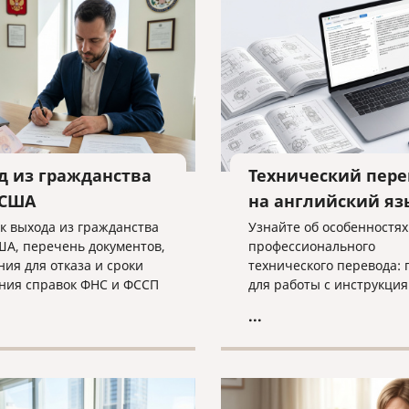
пешного завершения дела
атору необходима
а экспертов.
д из гражданства
Технический пере
 США
на английский яз
к выхода из гражданства
Узнайте об особенностях
ША, перечень документов,
профессионального
ния для отказа и сроки
технического перевода: 
ния справок ФНС и ФССП
для работы с инструкция
ном материале.
чертежами недостаточн
...
просто лингвистом, как 
критических ошибок в
терминологии и что нео
для получения качестве
результата при работе с