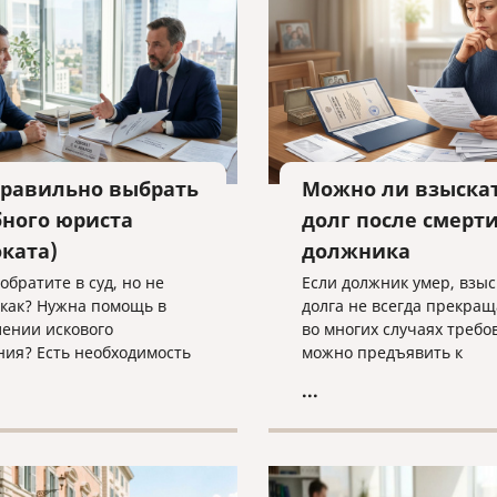
техническими текстами 
английском языке.
правильно выбрать
Можно ли взыска
бного юриста
долг после смерт
оката)
должника
обратите в суд, но не
Если должник умер, взы
 как? Нужна помощь в
долга не всегда прекращ
лении искового
во многих случаях требо
ния? Есть необходимость
можно предъявить к
ом сопровождении
наследственному имущес
...
ого процесса?
наследникам. Разбираем,
вайтесь на юридическую
действовать кредитору, 
ьтацию в компанию
наследники уже вступил
 и cлово» по адресу
наследство, еще не прин
voislovo.ru
или когда судебное реше