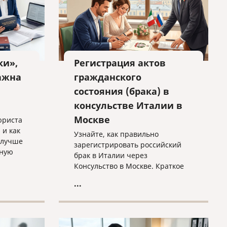
ки»,
Регистрация актов
ажна
гражданского
состояния (брака) в
консульстве Италии в
Москве
юриста
 и как
Узнайте, как правильно
 лучше
зарегистрировать российский
бную
брак в Италии через
Консульство в Москве. Краткое
 защиты.
руководство по процедуре
...
trascrizione: необходимые
документы, требования к
переводу и важные нюансы
оформления без лишних хлопот.