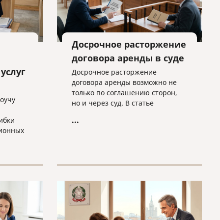
Досрочное расторжение
договора аренды в суде
услуг
Досрочное расторжение
договора аренды возможно не
только по соглашению сторон,
коучу
но и через суд. В статье
разбираем основные основания
...
ибки
для расторжения, типичные
ионных
спорные ситуации и объясняем,
почему условия договора нужно
ты в
проверять заранее.
у
а»
ьного