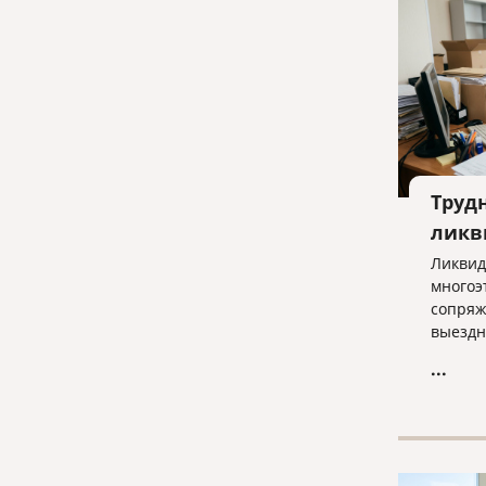
Труд
ликв
Ликвид
многоэ
сопряж
выездн
отказа
...
строги
отчетн
ключев
бизнес
процед