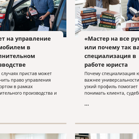
ет на управление
«Мастер на все ру
мобилем в
или почему так в
лнительном
специализация в
зводстве
работе юриста
х случаях пристав может
Почему специализация 
чить право управления
важнее универсальности
ортом в рамках
узкий профиль помогает
ительного производства и
понимать клиента, суде
такая мера применяется
практику и выстраивать
...
о — разъясняем
эффективную стратегию
ми словами.