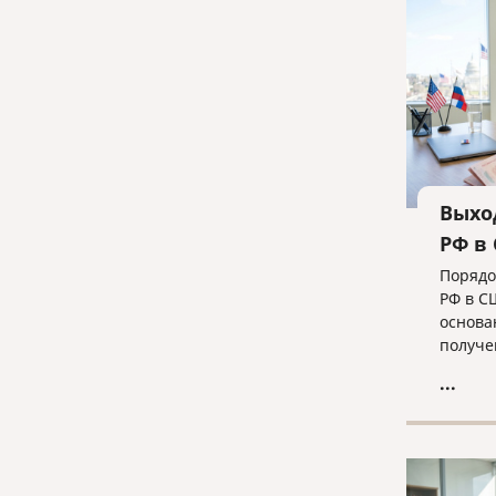
для ус
ликвид
команд
Выхо
РФ в
Порядо
РФ в С
основа
получе
— в од
...