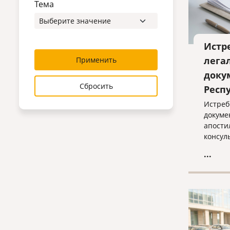
Тема
Истр
лега
Применить
доку
Сбросить
Респ
Истреб
докуме
апости
консул
помощь
...
индиви
оптима
оформл