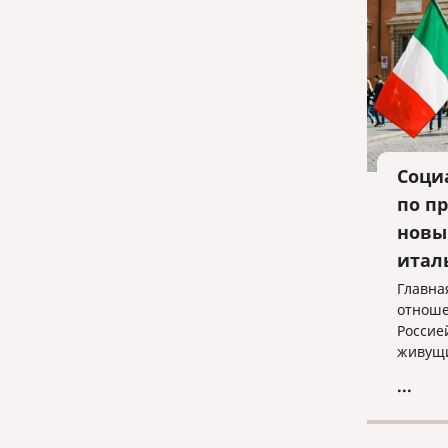
Соци
по п
новы
итал
Главна
отноше
Россие
живущи
живущи
...