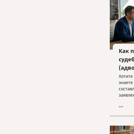
Как 
суде
(адв
Хотите 
знаете
состав
заявле
в полн
...
судебн
Записы
консул
«Право
law@pra