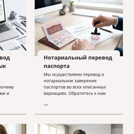
вод
Нотариальный перевод
ык
паспорта
Мы осуществляем перевод и
нотариальное заверение
почему
паспортов во всех описанных
ми и
вариациях. Обратитесь к нам
о быть
прямо сейчас, и все будет
...
избежать
сделано оперативно, грамотно и
согласно нужным требованиям!
бходимо
нного