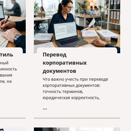
стиль
Перевод
корпоративных
нный
линность
документов
ования
Что важно учесть при переводе
ем, на
корпоративных документов:
тся, где
точность терминов,
ансы
юридическая корректность,
локализация,
...
конфиденциальность и контроль
качества. Практичная статья для
компаний, работающих на
международном рынке.