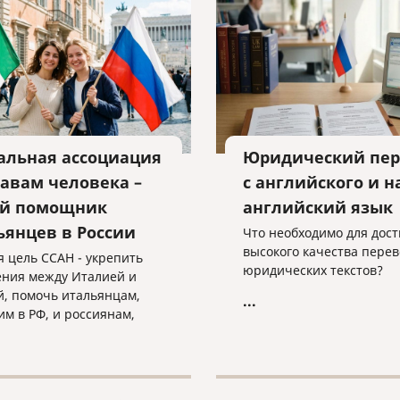
взыскании уже получено
альная ассоциация
Юридический пер
равам человека –
с английского и н
й помощник
английский язык
ьянцев в России
Что необходимо для дос
высокого качества перев
я цель ССАН - укрепить
юридических текстов?
ния между Италией и
й, помочь итальянцам,
...
м в РФ, и россиянам,
м в Италии.