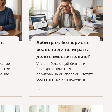
на
ть
Арбитраж без юриста:
и
реально ли выиграть
дело самостоятельно?
скание
У вас работающий бизнес и
ается:
некогда заниматься
вание
арбитражными спорами? Хотите
составить иск или получить
тву или
оценку вашего дела? Нужно
...
 как
исполнить решение суда в
когда
ФССП? Обращайтесь к нам, мы
и в
поможем!
яли его
ние о