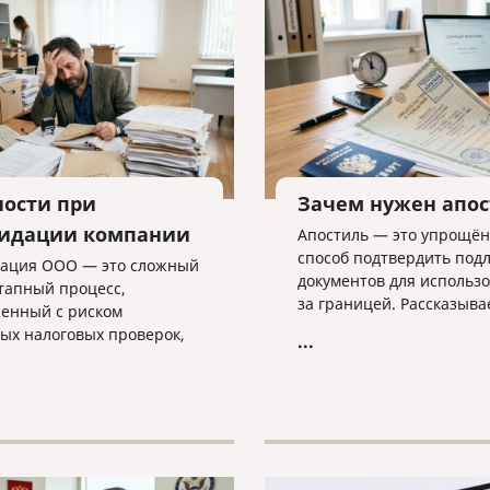
ности при
Зачем нужен апо
идации компании
Апостиль — это упрощё
способ подтвердить под
ация ООО — это сложный
документов для использ
тапный процесс,
за границей. Рассказыва
енный с риском
какие документы он стави
ых налоговых проверок,
...
оформляется и какие ню
ми в регистрации и
важно учитывать.
ми требованиями к
ости. В статье разбираем
ые трудности закрытия
а, критерии упрощенной
уры и объясняем, почему