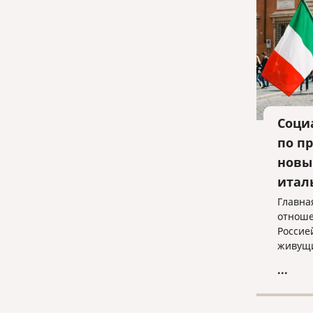
Соци
по п
новы
итал
Главна
отноше
Россие
живущи
живущи
...