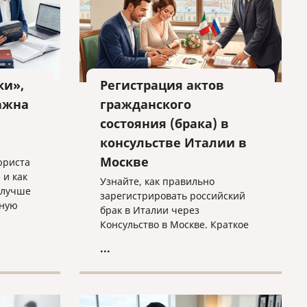
ки»,
Регистрация актов
ажна
гражданского
состояния (брака) в
консульстве Италии в
Москве
юриста
 и как
Узнайте, как правильно
 лучше
зарегистрировать российский
бную
брак в Италии через
Консульство в Москве. Краткое
 защиты.
руководство по процедуре
...
trascrizione: необходимые
документы, требования к
переводу и важные нюансы
оформления без лишних хлопот.