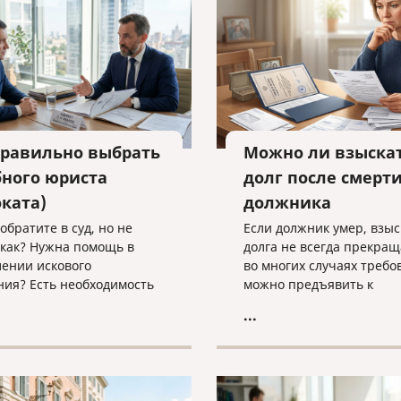
техническими текстами 
английском языке.
правильно выбрать
Можно ли взыска
бного юриста
долг после смерт
оката)
должника
обратите в суд, но не
Если должник умер, взы
 как? Нужна помощь в
долга не всегда прекращ
лении искового
во многих случаях требо
ния? Есть необходимость
можно предъявить к
ом сопровождении
наследственному имущес
...
ого процесса?
наследникам. Разбираем,
вайтесь на юридическую
действовать кредитору, 
ьтацию в компанию
наследники уже вступил
 и cлово» по адресу
наследство, еще не прин
voislovo.ru
или когда судебное реше