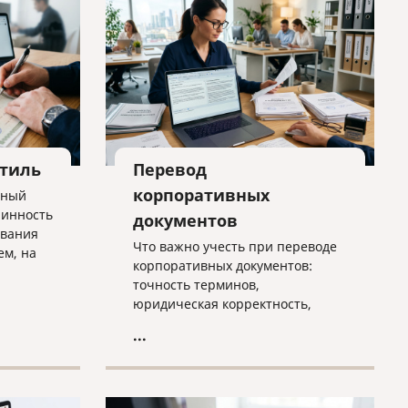
стиль
Перевод
корпоративных
нный
линность
документов
ования
Что важно учесть при переводе
ем, на
корпоративных документов:
тся, где
точность терминов,
ансы
юридическая корректность,
локализация,
...
конфиденциальность и контроль
качества. Практичная статья для
компаний, работающих на
международном рынке.