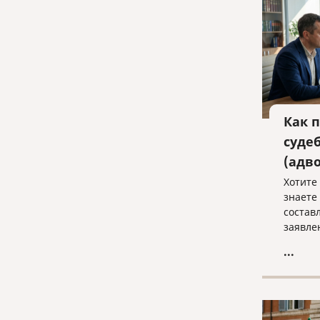
Как 
суде
(адв
Хотите 
знаете
состав
заявле
в полн
...
судебн
Записы
консул
«Право
law@pra