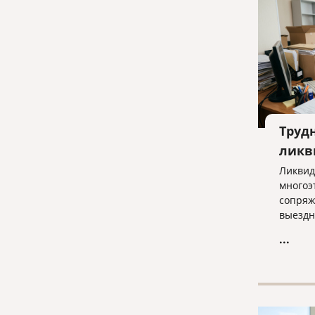
Труд
ликв
Ликвид
многоэ
сопряж
выездн
отказа
...
строги
отчетн
ключев
бизнес
процед