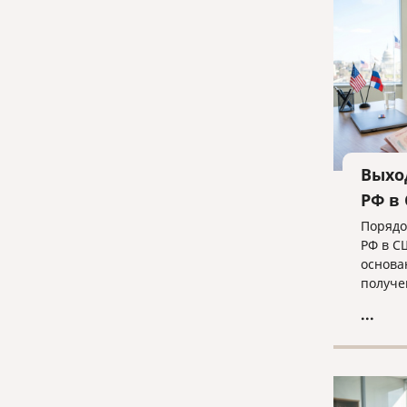
для ус
ликвид
команд
Выхо
РФ в
Порядо
РФ в С
основа
получе
— в од
...