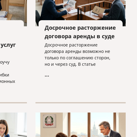
Досрочное расторжение
договора аренды в суде
услуг
Досрочное расторжение
договора аренды возможно не
только по соглашению сторон,
коучу
но и через суд. В статье
разбираем основные основания
...
ибки
для расторжения, типичные
ионных
спорные ситуации и объясняем,
почему условия договора нужно
ты в
проверять заранее.
у
а»
ьного