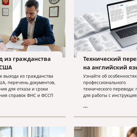
пешного завершения дела
атору необходима
а экспертов.
д из гражданства
Технический пере
 США
на английский яз
к выхода из гражданства
Узнайте об особенностях
ША, перечень документов,
профессионального
ния для отказа и сроки
технического перевода: 
ния справок ФНС и ФССП
для работы с инструкция
ном материале.
чертежами недостаточн
...
просто лингвистом, как 
критических ошибок в
терминологии и что нео
для получения качестве
результата при работе с