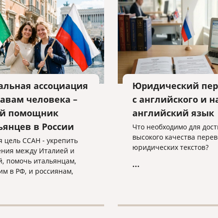
взыскании уже получено
альная ассоциация
Юридический пер
равам человека –
с английского и н
й помощник
английский язык
ьянцев в России
Что необходимо для дос
высокого качества перев
я цель ССАН - укрепить
юридических текстов?
ния между Италией и
й, помочь итальянцам,
...
м в РФ, и россиянам,
м в Италии.