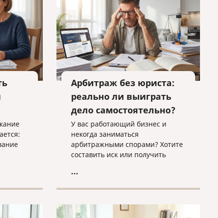
на
ть
Арбитраж без юриста:
и
реально ли выиграть
дело самостоятельно?
скание
У вас работающий бизнес и
ается:
некогда заниматься
вание
арбитражными спорами? Хотите
составить иск или получить
тву или
оценку вашего дела? Нужно
...
 как
исполнить решение суда в
когда
ФССП? Обращайтесь к нам, мы
и в
поможем!
яли его
ние о