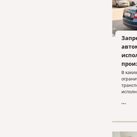
Запр
авто
испо
прои
В каки
ограни
трансп
исполн
когда 
...
законн
просты