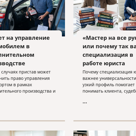
ет на управление
«Мастер на все ру
мобилем в
или почему так в
лнительном
специализация в
зводстве
работе юриста
х случаях пристав может
Почему специализация 
чить право управления
важнее универсальности
ортом в рамках
узкий профиль помогает
ительного производства и
понимать клиента, суде
такая мера применяется
практику и выстраивать
...
о — разъясняем
эффективную стратегию
ми словами.