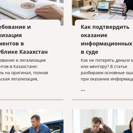
ебование и
Как подтвердить
лизация
оказание
ментов в
информационных 
ублике Казахстан
в суде
ование и легализация
Как не потерять деньги 
нтов в Казахстане:
или ментору? В статье
ль на оригинал, полная
разбираем основные ош
ьская легализация,
при оказании информац
 с документами и
услуг, учим правильно
...
дуальный подбор
подтверждать факт рабо
льного способа
суде и объясняем, почем
ения.
«скачанный из интернет
договор — прямой путь к
взысканию неосновател
обогащения.