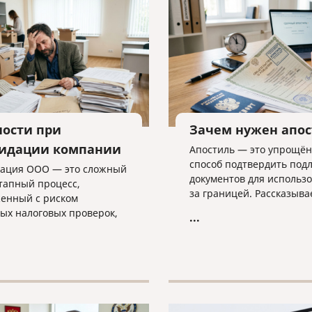
ности при
Зачем нужен апо
идации компании
Апостиль — это упрощё
способ подтвердить под
ация ООО — это сложный
документов для использ
тапный процесс,
за границей. Рассказыва
енный с риском
какие документы он стави
ых налоговых проверок,
...
оформляется и какие ню
ми в регистрации и
важно учитывать.
ми требованиями к
ости. В статье разбираем
ые трудности закрытия
а, критерии упрощенной
уры и объясняем, почему