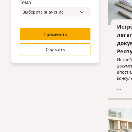
Тема
Истр
лега
Применить
доку
Сбросить
Респ
Истреб
докуме
апости
консул
помощь
...
индиви
оптима
оформл