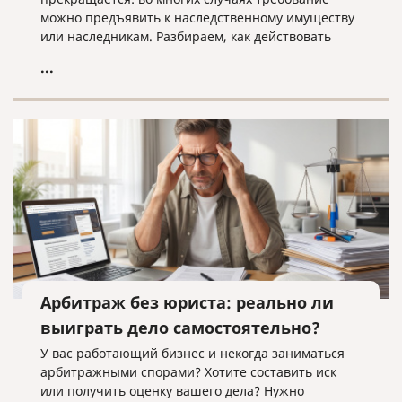
можно предъявить к наследственному имуществу
или наследникам. Разбираем, как действовать
кредитору, когда наследники уже вступили в
...
наследство, еще не приняли его или когда
судебное решение о взыскании уже получено.
Арбитраж без юриста: реально ли
выиграть дело самостоятельно?
У вас работающий бизнес и некогда заниматься
арбитражными спорами? Хотите составить иск
или получить оценку вашего дела? Нужно