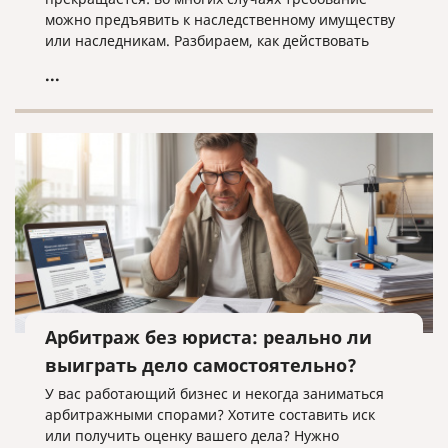
можно предъявить к наследственному имуществу
или наследникам. Разбираем, как действовать
кредитору, когда наследники уже вступили в
...
наследство, еще не приняли его или когда
судебное решение о взыскании уже получено.
Арбитраж без юриста: реально ли
выиграть дело самостоятельно?
У вас работающий бизнес и некогда заниматься
арбитражными спорами? Хотите составить иск
или получить оценку вашего дела? Нужно