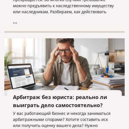
можно предъявить к наследственному имуществу
или наследникам. Разбираем, как действовать
кредитору, когда наследники уже вступили в
...
наследство, еще не приняли его или когда
судебное решение о взыскании уже получено.
Арбитраж без юриста: реально ли
выиграть дело самостоятельно?
У вас работающий бизнес и некогда заниматься
арбитражными спорами? Хотите составить иск
или получить оценку вашего дела? Нужно