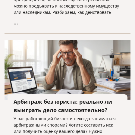
можно предъявить к наследственному имуществу
или наследникам. Разбираем, как действовать
кредитору, когда наследники уже вступили в
...
наследство, еще не приняли его или когда
судебное решение о взыскании уже получено.
Арбитраж без юриста: реально ли
выиграть дело самостоятельно?
У вас работающий бизнес и некогда заниматься
арбитражными спорами? Хотите составить иск
или получить оценку вашего дела? Нужно