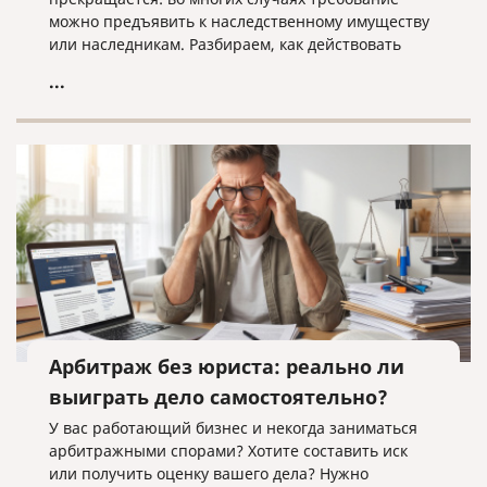
можно предъявить к наследственному имуществу
или наследникам. Разбираем, как действовать
кредитору, когда наследники уже вступили в
...
наследство, еще не приняли его или когда
судебное решение о взыскании уже получено.
Арбитраж без юриста: реально ли
выиграть дело самостоятельно?
У вас работающий бизнес и некогда заниматься
арбитражными спорами? Хотите составить иск
или получить оценку вашего дела? Нужно