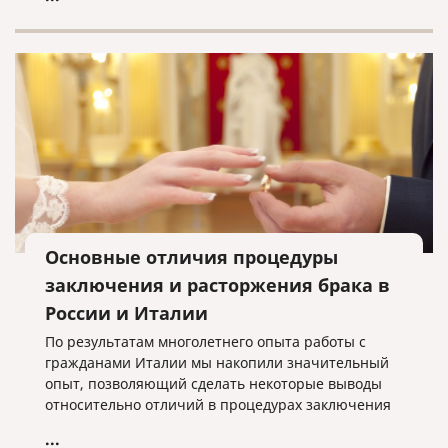
Федеральный закон «О правовом положении
иностранных граждан в РФ» № 115-ФЗ
предусматривает возможность уведомления ФМС
принимающей стороной как непосредственно, так
и через почтовые отделения.
Основные отличия процедуры
заключения и расторжения брака в
России и Италии
По результатам многолетнего опыта работы с
гражданами Италии мы накопили значительный
опыт, позволяющий сделать некоторые выводы
относительно отличий в процедурах заключения
и расторжения брака на территории Италии и
...
России, что, возможно, поможет лицам,