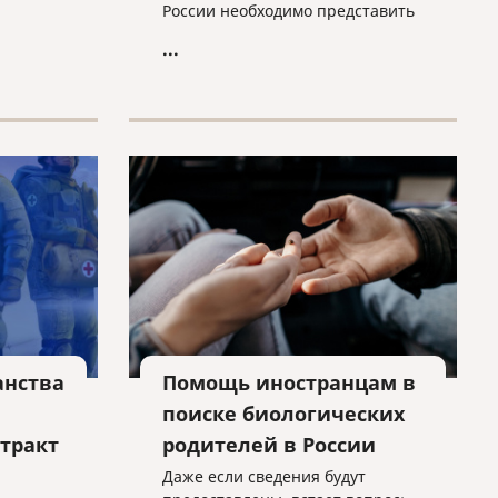
ругие
России необходимо представить
следующие документы:
...
бу в
стиций.
анства
Помощь иностранцам в
поиске биологических
тракт
родителей в России
Даже если сведения будут