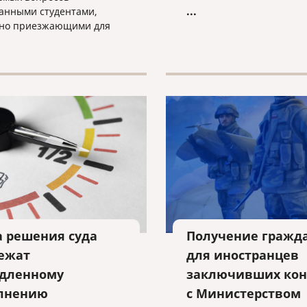
льготам добавляются и д
...
анными студентами,
преимущества, которые
но приезжающими для
побуждают иностранных
ия в бакалавриате или
инвесторов выбирать Ку
нтуре в Российской
качестве места для инве
ции, заключается в том,
и у них возможность
но трудоустроиться, не
ая при этом проблем в их
ом статусе в стране или
потерять свои
ческие визы.
а решения суда
Получение гражд
ежат
для иностранцев
дленному
заключивших кон
лнению
с Министерством