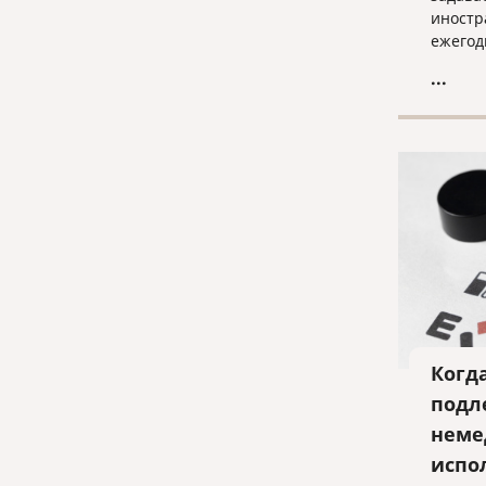
иностр
ежегод
обучен
...
аспира
Федера
есть л
легаль
создав
правов
могут 
студен
Когд
подл
неме
испо