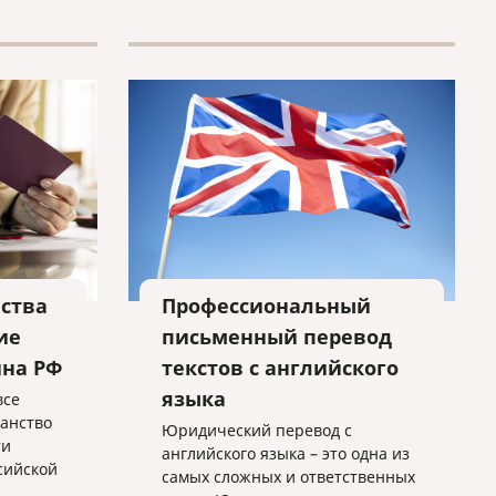
ства
Профессиональный
ие
письменный перевод
ина РФ
текстов с английского
языка
все
анство
Юридический перевод с
ти
английского языка – это одна из
сийской
самых сложных и ответственных