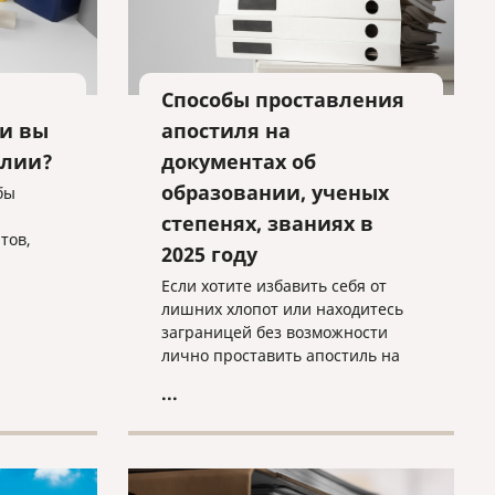
Способы проставления
ли вы
апостиля на
алии?
документах об
образовании, ученых
бы
степенях, званиях в
тов,
2025 году
Если хотите избавить себя от
сть.
лишних хлопот или находитесь
 в
заграницей без возможности
лично проставить апостиль на
ую
свой диплом/аттестат,
...
умент с
сотрудники нашей компании с
иями.
удовольствием с этим помогут.