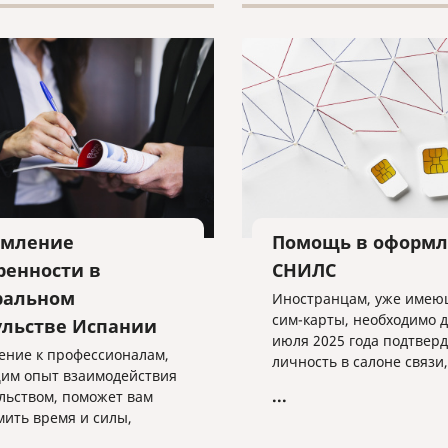
мление
Помощь в оформ
ренности в
СНИЛС
ральном
Иностранцам, уже име
сим-карты, необходимо д
ульстве Испании
июля 2025 года подтвер
ние к профессионалам,
личность в салоне связи,
м опыт взаимодействия
предоставив необходим
...
ульством, поможет вам
данные.
мить время и силы,
чив безупречное