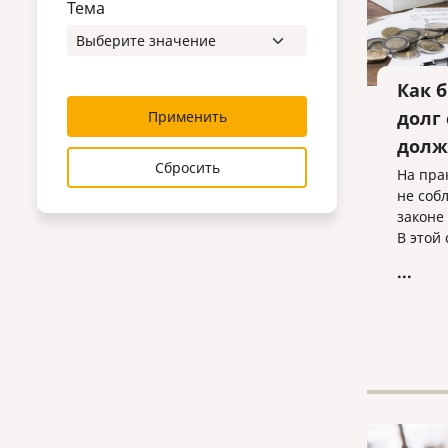
Тема
Как 
долг
Применить
долж
Сбросить
На пра
не соб
законе
В этой
нараб
...
взаимо
которы
получи
должни