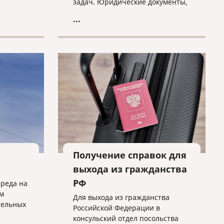
задач. Юридические документы,
такие как договоры, соглашения,
...
судебные решения, патенты и
свидетельства, требуют не
только точности перевода, но и
соблюдения юридической
терминологии и норм
законодательства.
Получение справок для
выхода из гражданства
РФ
среда на
м
Для выхода из гражданства
тельных
Российской Федерации в
консульский отдел посольства