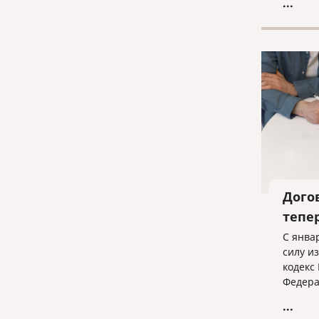
...
оформл
докуме
Дого
тепе
С янва
силу и
кодекс
Федера
13.12.
...
внесен