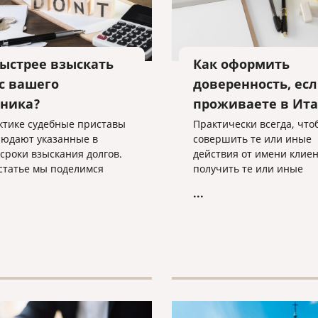
быстрее взыскать
Как оформить
 с вашего
доверенность, ес
ника?
проживаете в Ит
ктике судебные приставы
Практически всегда, что
людают указанные в
совершить те или иные
 сроки взыскания долгов.
действия от имени клиен
 статье мы поделимся
получить те или иные
отанными приемами
документы, требуется
...
действия с приставами,
нотариальная доверенно
е помогут быстрее
Когда человек находится
ть свои деньги с вашего
России, он обращается в
ка.
ближайшую нотариальн
контору и оформляет док
нужными нам полномоч