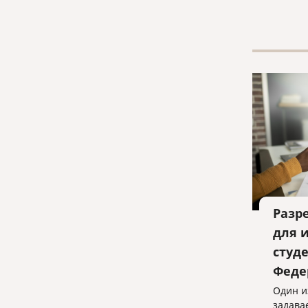
574 ча
кодекс
Разр
для 
студ
Феде
Один и
задава