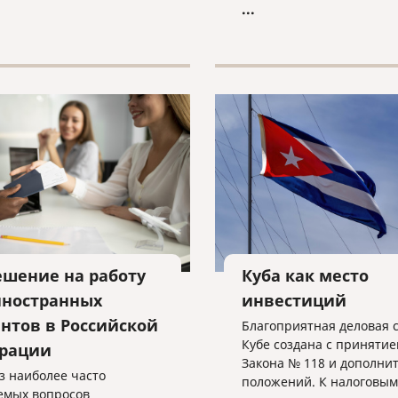
...
сти второй Гражданского
а Российской Федерации».
ешение на работу
Куба как место
иностранных
инвестиций
ентов в Российской
Благоприятная деловая 
Кубе создана с принятие
рации
Закона № 118 и дополни
з наиболее часто
положений. К налоговым
емых вопросов