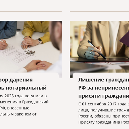
ение всех необходимых
нтов.
вор дарения
Лишение граждан
рь нотариальный
РФ за непринесен
присяги граждан
ря 2025 года вступили в
зменения в Гражданский
С 01 сентября 2017 года 
 РФ, внесенные
лица, получившие гражд
льным законом от
России, обязаны принес
2024 № 459-ФЗ «О
Присягу гражданина Рос
ии изменения в статью
Федерации.