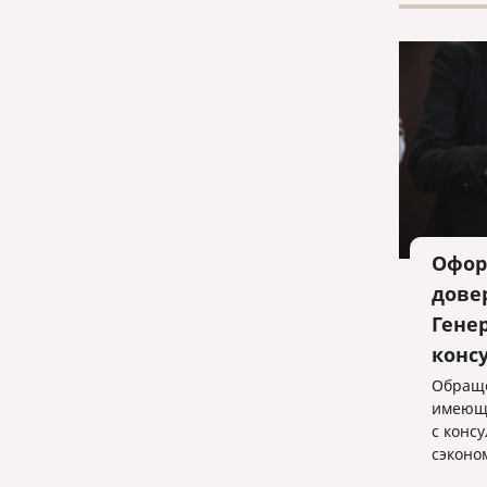
Офор
дове
Гене
конс
Обраще
имеющи
с конс
сэконо
обеспе