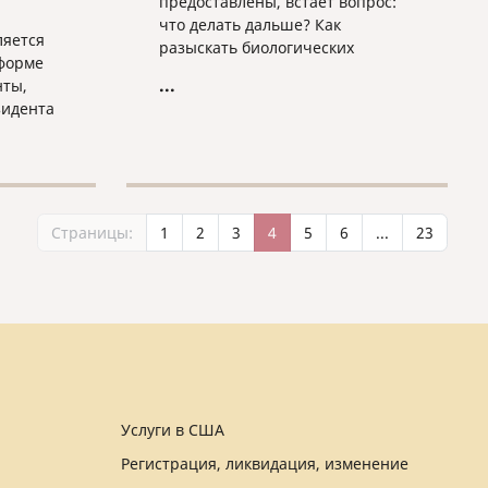
предоставлены, встает вопрос:
что делать дальше? Как
ляется
разыскать биологических
форме
родителей, узнать их адрес,
...
нты,
номер телефона, собрать хоть
зидента
какие-то сведения о том, что это
за люди?
онтракт
Страницы:
1
2
3
4
5
6
...
23
ийской
йской
е
их
Услуги в США
Регистрация, ликвидация, изменение