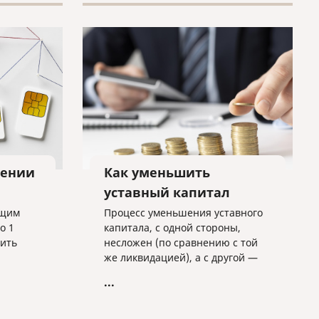
лении
Как уменьшить
уставный капитал
ющим
Процесс уменьшения уставного
о 1
капитала, с одной стороны,
дить
несложен (по сравнению с той
же ликвидацией), а с другой —
ые
имеет массу подводных камней,
...
которые могут сильно усложнить
данную процедуру.