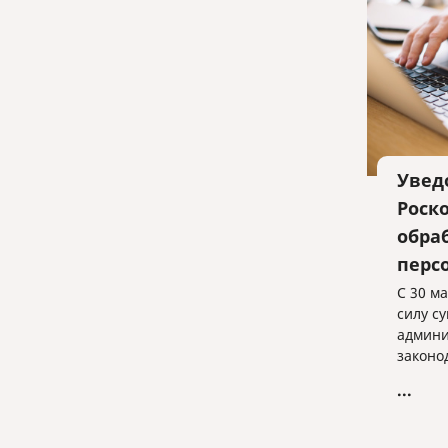
Увед
Роск
обра
перс
С 30 ма
силу с
админи
законо
увели
...
наруше
персон