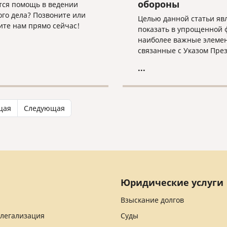
обороны
тся помощь в ведении
ого дела? Позвоните или
Целью данной статьи яв
те нам прямо сейчас!
показать в упрощенной 
наиболее важные элеме
связанные с Указом Пре
Российской Федерации,
...
касающихся приема в
гражданство Российской
Федерации иностранных
граждан, заключивших к
щая
Следующая
на военную службу в
Вооруженных Силах Росс
Федерации, Армии Росси
Федерации или воински
формирования, а также 
семьи.
Юридические услуги
Взыскание долгов
 легализация
Суды