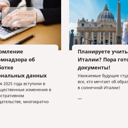
омление
Планируете учить
омнадзора об
Италии? Пора гот
ботке
документы!
ональных данных
Уважаемые будущие сту
все, кто мечтает об обр
я 2025 года вступили в
в солнечной Италии!
ущественные изменения в
стративном
...
дательстве, многократно
чивающие штрафы за
ния в сфере обработки
альных данных.