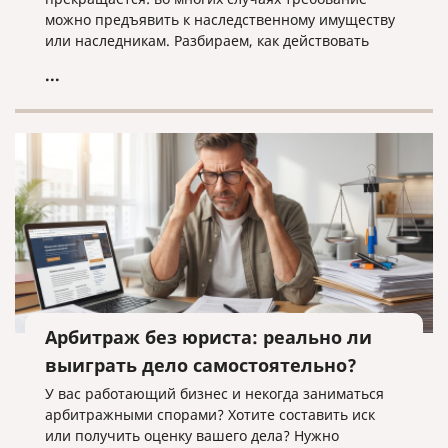
можно предъявить к наследственному имуществу
или наследникам. Разбираем, как действовать
кредитору, когда наследники уже вступили в
...
наследство, еще не приняли его или когда
судебное решение о взыскании уже получено.
Арбитраж без юриста: реально ли
выиграть дело самостоятельно?
У вас работающий бизнес и некогда заниматься
арбитражными спорами? Хотите составить иск
или получить оценку вашего дела? Нужно