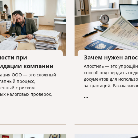
ности при
Зачем нужен апо
идации компании
Апостиль — это упрощё
способ подтвердить под
ация ООО — это сложный
документов для использ
тапный процесс,
за границей. Рассказыва
енный с риском
какие документы он стави
ых налоговых проверок,
...
оформляется и какие ню
ми в регистрации и
важно учитывать.
ми требованиями к
ости. В статье разбираем
ые трудности закрытия
а, критерии упрощенной
уры и объясняем, почему