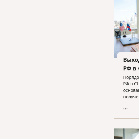
для ус
ликвид
команд
Выхо
РФ в
Порядо
РФ в С
основа
получе
— в од
...