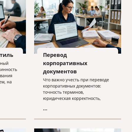
стиль
Перевод
корпоративных
нный
линность
документов
ования
Что важно учесть при переводе
ем, на
корпоративных документов:
тся, где
точность терминов,
ансы
юридическая корректность,
локализация,
...
конфиденциальность и контроль
качества. Практичная статья для
компаний, работающих на
международном рынке.