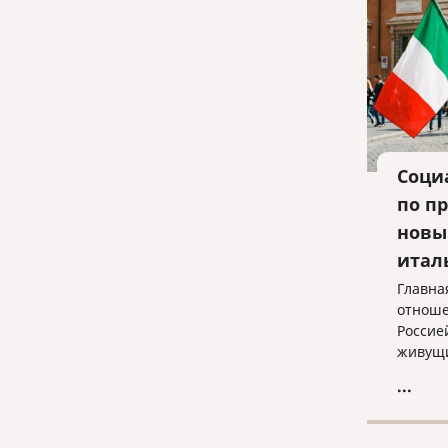
Соци
по п
новы
итал
Главна
отноше
Россие
живущи
живущи
...