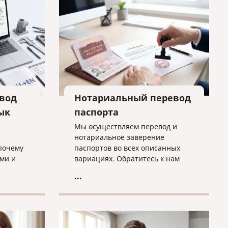
вод
Нотариальный перевод
ык
паспорта
Мы осуществляем перевод и
нотариальное заверение
почему
паспортов во всех описанных
ми и
вариациях. Обратитесь к нам
о быть
прямо сейчас, и все будет
...
избежать
сделано оперативно, грамотно и
согласно нужным требованиям!
бходимо
нного