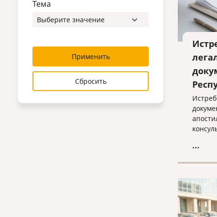
Тема
Истр
лега
Применить
доку
Сбросить
Респ
Истреб
докуме
апости
консул
помощь
...
индиви
оптима
оформл