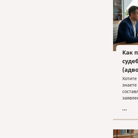
Как 
суде
(адв
Хотите 
знаете
состав
заявле
в полн
...
судебн
Записы
консул
«Право
law@pra