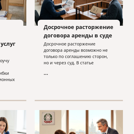
Досрочное расторжение
договора аренды в суде
услуг
Досрочное расторжение
договора аренды возможно не
только по соглашению сторон,
коучу
но и через суд. В статье
разбираем основные основания
...
ибки
для расторжения, типичные
ионных
спорные ситуации и объясняем,
почему условия договора нужно
ты в
проверять заранее.
у
а»
ьного