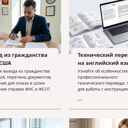
пешного завершения дела
атору необходима
а экспертов.
д из гражданства
Технический пере
 США
на английский яз
к выхода из гражданства
Узнайте об особенностях
ША, перечень документов,
профессионального
ния для отказа и сроки
технического перевода: 
ния справок ФНС и ФССП
для работы с инструкция
ном материале.
чертежами недостаточн
...
просто лингвистом, как 
критических ошибок в
терминологии и что нео
для получения качестве
результата при работе с