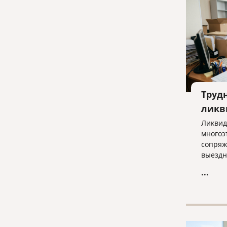
Труд
ликв
Ликвид
многоэ
сопряж
выездн
отказа
...
строги
отчетн
ключев
бизнес
процед