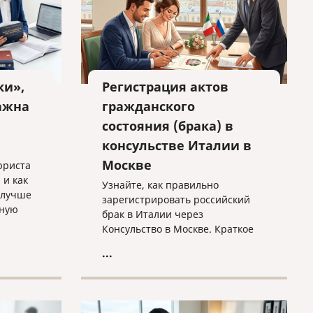
ки»,
Регистрация актов
ажна
гражданского
состояния (брака) в
консульстве Италии в
Москве
юриста
 и как
Узнайте, как правильно
 лучше
зарегистрировать российский
бную
брак в Италии через
Консульство в Москве. Краткое
 защиты.
руководство по процедуре
...
trascrizione: необходимые
документы, требования к
переводу и важные нюансы
оформления без лишних хлопот.