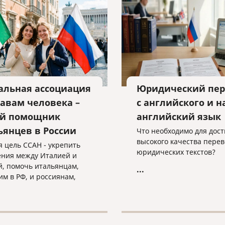
взыскании уже получено
альная ассоциация
Юридический пер
равам человека –
с английского и н
й помощник
английский язык
ьянцев в России
Что необходимо для дос
высокого качества перев
я цель ССАН - укрепить
юридических текстов?
ния между Италией и
й, помочь итальянцам,
...
м в РФ, и россиянам,
м в Италии.