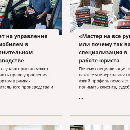
ет на управление
«Мастер на все ру
мобилем в
или почему так в
лнительном
специализация в
зводстве
работе юриста
х случаях пристав может
Почему специализация 
чить право управления
важнее универсальности
ортом в рамках
узкий профиль помогает
ительного производства и
понимать клиента, суде
такая мера применяется
практику и выстраивать
...
о — разъясняем
эффективную стратегию
ми словами.