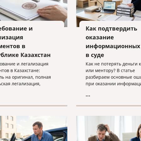
ебование и
Как подтвердить
лизация
оказание
ментов в
информационных 
ублике Казахстан
в суде
ование и легализация
Как не потерять деньги 
нтов в Казахстане:
или ментору? В статье
ль на оригинал, полная
разбираем основные ош
ьская легализация,
при оказании информац
 с документами и
услуг, учим правильно
...
дуальный подбор
подтверждать факт рабо
льного способа
суде и объясняем, почем
ения.
«скачанный из интернет
договор — прямой путь к
взысканию неосновател
обогащения.