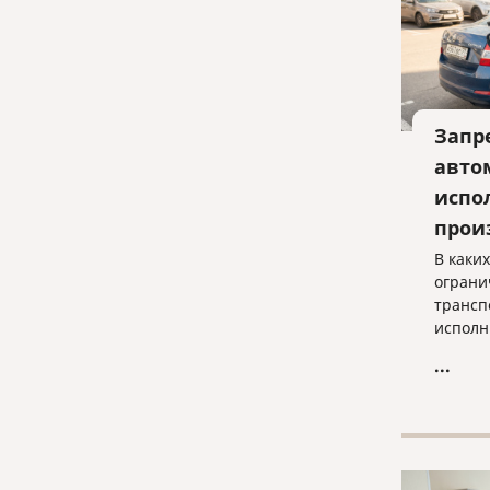
Запр
авто
испо
прои
В каки
ограни
трансп
исполн
когда 
...
законн
просты