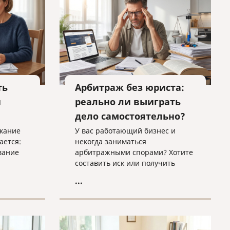
на
ть
Арбитраж без юриста:
и
реально ли выиграть
дело самостоятельно?
скание
У вас работающий бизнес и
ается:
некогда заниматься
вание
арбитражными спорами? Хотите
составить иск или получить
тву или
оценку вашего дела? Нужно
...
 как
исполнить решение суда в
когда
ФССП? Обращайтесь к нам, мы
и в
поможем!
яли его
ние о