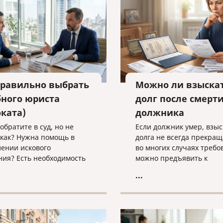
техническими текстами 
английском языке.
правильно выбрать
Можно ли взыска
бного юриста
долг после смерт
оката)
должника
обратите в суд, но не
Если должник умер, взы
 как? Нужна помощь в
долга не всегда прекращ
лении искового
во многих случаях требо
ния? Есть необходимость
можно предъявить к
ом сопровождении
наследственному имущес
...
ого процесса?
наследникам. Разбираем,
вайтесь на юридическую
действовать кредитору, 
ьтацию в компанию
наследники уже вступил
 и cлово» по адресу
наследство, еще не прин
voislovo.ru
или когда судебное реше